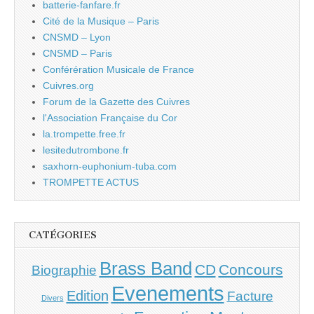
batterie-fanfare.fr
Cité de la Musique – Paris
CNSMD – Lyon
CNSMD – Paris
Conférération Musicale de France
Cuivres.org
Forum de la Gazette des Cuivres
l'Association Française du Cor
la.trompette.free.fr
lesitedutrombone.fr
saxhorn-euphonium-tuba.com
TROMPETTE ACTUS
CATÉGORIES
Brass Band
CD
Concours
Biographie
Evenements
Edition
Facture
Divers