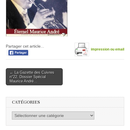
Partager cet article...
impression ou email
Post
← La Gazette des Cuivres
n°22. Dossier Spécial
navigation
Maurice André…
CATÉGORIES
Catégories