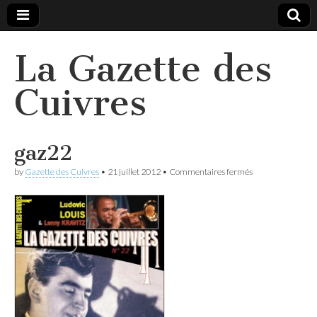
La Gazette des
Cuivres
gaz22
sur
by
Gazette des Cuivres
•
21 juillet 2012
•
Commentaires fermés
gaz22