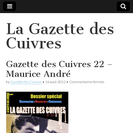
La Gazette des
Cuivres
Gazette des Cuivres 22 –
Maurice André
sur
by
Gazette des Cuivres
•
16 août 2012
•
Commentaires fermés
Gazette
des
Cuivres
22
–
Maurice
André