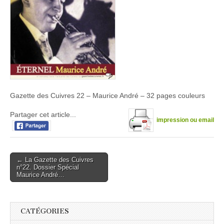
Gazette des Cuivres 22 – Maurice André – 32 pages couleurs
Partager cet article...
impression ou email
Post
← La Gazette des Cuivres
n°22. Dossier Spécial
navigation
Maurice André…
CATÉGORIES