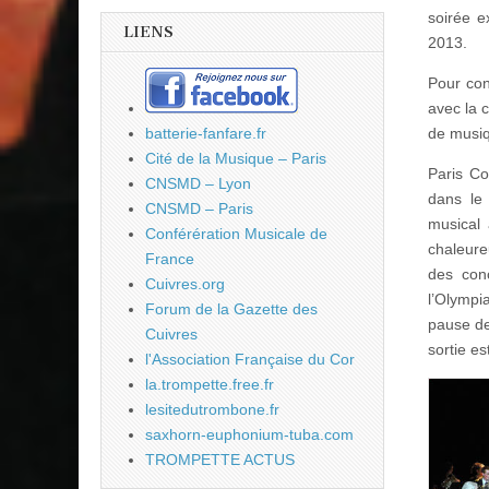
soirée e
LIENS
2013.
Pour con
avec la 
de musiq
batterie-fanfare.fr
Cité de la Musique – Paris
Paris Co
CNSMD – Lyon
dans le
CNSMD – Paris
musical 
Conférération Musicale de
chaleure
France
des con
Cuivres.org
l’Olympi
Forum de la Gazette des
pause de
Cuivres
sortie e
l'Association Française du Cor
la.trompette.free.fr
lesitedutrombone.fr
saxhorn-euphonium-tuba.com
TROMPETTE ACTUS