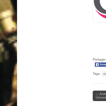
–
–
–
Partager 
Tags:
c
Post
← Andr
Univer
naviga