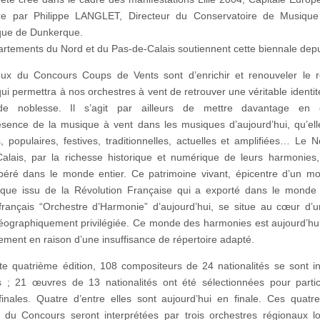
ure par Philippe LANGLET, Directeur du Conservatoire de Musique 
que de Dunkerque.
rtements du Nord et du Pas-de-Calais soutiennent cette biennale dep
ux du Concours Coups de Vents sont d’enrichir et renouveler le r
qui permettra à nos orchestres à vent de retrouver une véritable identit
 de noblesse. Il s’agit par ailleurs de mettre davantage en 
ésence de la musique à vent dans les musiques d’aujourd’hui, qu’ell
, populaires, festives, traditionnelles, actuelles et amplifiées… Le N
alais, par la richesse historique et numérique de leurs harmonies
epéré dans le monde entier. Ce patrimoine vivant, épicentre d’un 
que issu de la Révolution Française qui a exporté dans le monde 
rançais “Orchestre d’Harmonie” d’aujourd’hui, se situe au cœur d’
éographiquement privilégiée. Ce monde des harmonies est aujourd’hui 
lement en raison d’une insuffisance de répertoire adapté.
te quatrième édition, 108 compositeurs de 24 nationalités se sont in
 ; 21 œuvres de 13 nationalités ont été sélectionnées pour parti
inales. Quatre d’entre elles sont aujourd’hui en finale. Ces quat
es du Concours seront interprétées par trois orchestres régionaux l