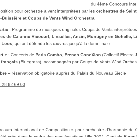
Orchestre
du 4ème Concours Inter
à
sition pour orchestre à vent interprétées par les
orchestres de Sain
Vent.
a-Buissière et Coups de Vents Wind Orchestra
artie
: Programme de musiques originales Coups de Vents interprétées
es de Calonne Ricouart, Linselles, Anzin, Montigny en Gohelle, Li
t Loos
, qui ont défendu les œuvres jusqu’à la demi-finale
rtie
: Concerts de
Paris Combo
,
French ConeXion
(Collectif Electro 
 français
(Bluegrass), accompagnés par Coups de Vents Wind Orches
ibre –
réservation obligatoire auprès du Palais du Nouveau Siècle
3 28 82 69 00
cours International de Composition » pour orchestre d’harmonie de
 été crée dans le cadre des manifestations Lille 2004, Capitale Euro