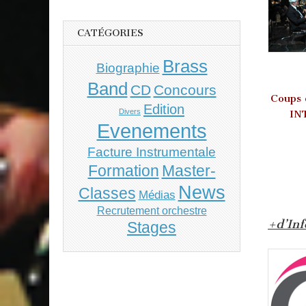
CATÉGORIES
Brass
Biographie
Band
CD
Concours
Coups
Edition
Divers
IN
Evenements
Facture Instrumentale
Master-
Formation
News
Classes
Médias
Recrutement orchestre
+d’Inf
Stages