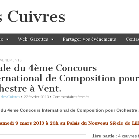
s Cuivres
ue
Web-Gazettes
Partager vos évènements
Conta
EVENEMENTS
ale du 4ème Concours
ernational de Composition pou
hestre à Vent.
sur
 des Cuivres
•
27 février 2013
•
Commentaires fermés
Finale
du
 du 4eme Concours International de Composition pour Orchestre 
4ème
Concours
International
amedi 9 mars 2013 à 20h au Palais du Nouveau Siècle de Lill
de
Composition
1
ère partie
: 4 œuvres f
pour