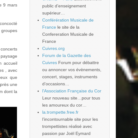
le 9 mars
public d’enseignement
supérieur…
Conférération Musicale de
 concocté
France
le site de la
s groupes
Confereration Musicale de
France
Cuivres.org
 concerts
Forum de la Gazette des
 paysage
Cuivres
Forum pour débattre
n accueil
ou annoncer vos évènements,
es , avec
concert, stages, instruments
ieux que
d’occasions…
Après une
l'Association Française du Cor
m dont la
Leur nouveau site…pour tous
les amoureux du cor…
la.trompette.free.fr
l’incontournable site pour les
trompettistes réalisé avec
passion par Joël Eymard