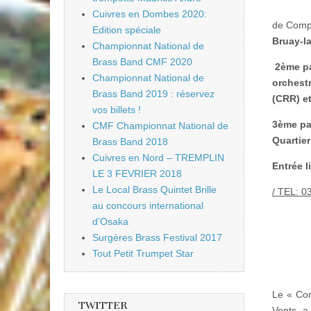
Cuivres en Dombes 2020:
de Compo
Edition spéciale
Bruay-l
Championnat National de
Brass Band CMF 2020
2
ème p
Championnat National de
orchestr
Brass Band 2019 : réservez
(CRR) e
vos billets !
3ème pa
CMF Championnat National de
Quartier
Brass Band 2018
Cuivres en Nord – TREMPLIN
Entrée l
LE 3 FEVRIER 2018
Le Local Brass Quintet Brille
/ TEL: 0
au concours international
d’Osaka
Surgères Brass Festival 2017
Tout Petit Trumpet Star
Le « Con
TWITTER
Vents, a