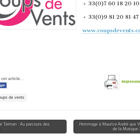
+ 33(0)7 60 18 20 10
+ 33(0)9 81 20 81 47
www.coupsdevents.c
cet article...
impressio
oups de vents
é Telman : Au parcours des
Hommage à Maurice André aux Vi
s
de la Musique
tion