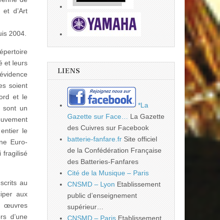
et d’Art
uis 2004.
épertoire
é et leurs
LIENS
évidence
es soient
ord et le
*La
, sont un
Gazette sur Face…
La Gazette
mouvement
des Cuivres sur Facebook
entier le
batterie-fanfare.fr
Site officiel
une Euro-
de la Confédération Française
fragilisé
des Batteries-Fanfares
Cité de la Musique – Paris
scrits au
CNSMD – Lyon
Etablissement
ciper aux
public d’enseignement
re œuvres
supérieur…
ors d’une
CNSMD – Paris
Etablissement