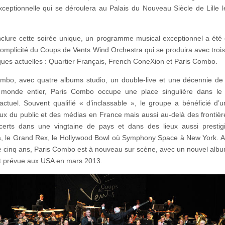
xceptionnelle qui se déroulera au Palais du Nouveau Siècle de Lille 
clure cette soirée unique, un programme musical exceptionnel a été
complicité du Coups de Vents Wind Orchestra qui se produira avec troi
ues actuelles : Quartier Français, French ConeXion et Paris Combo.
mbo, avec quatre albums studio, un double-live et une décennie de
 monde entier, Paris Combo occupe une place singulière dans le
actuel. Souvent qualifié « d’inclassable », le groupe a bénéficié d’u
ux du public et des médias en France mais aussi au-delà des frontièr
certs dans une vingtaine de pays et dans des lieux aussi prestig
a, le Grand Rex, le Hollywood Bowl où Symphony Space à New York. 
 cinq ans, Paris Combo est à nouveau sur scène, avec un nouvel albu
st prévue aux USA en mars 2013.