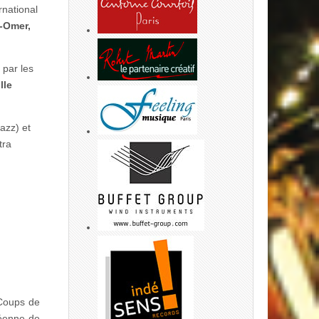
national
t-Omer,
par les
lle
Jazz)
et
tra
 Coups de
péenne de