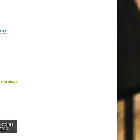
om
n ou email
ctoires
 2013 →