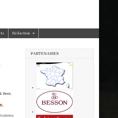
cts
Rédaction
PARTENAIRES
r
à Vent.
e.
inalistes