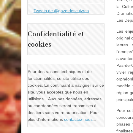
la Cult
Tweets de @gazetdescuivres
Dramati
Les Dépa
Les enje
Confidentialité et
original 
cookies
lettres
l’omnipr
savantes
Pas-de-C
Pour des raisons techniques et de
vivier r
fonctionnalités, ce site utilise des
orphéoni
cookies. En continuant à naviguer sur ce
modèle f
site, vous acceptez que nous en
région g
utilisions... Aucunes données, adresses
principa
ou coordonnées seront transmises à
Pour cet
des tiers sans votre autorisation. Pour
concours
plus d'informations
contactez nous
...
phases f
finalist