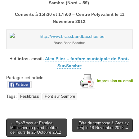
Sambre (Nord – 59).
Concerts à 15h30 et 17h00 – Centre Polyvalent le 11
Novembre 2012.
Brass Band Bacchus
+ d’infos: email:
Alex Pliez –
fanfare municipale de Pont-
Sur-Sambre
Partager cet article...
impression ou email
Tags:
Festibrass
Pont sur Sambre
Post
← ExoBrass et Fabrice
Fête du trombone à Groslay
Millischer au grand théâtre
(95) le 18 Novembre 2012 →
navigation
de Tours le 26 Octobre 2012