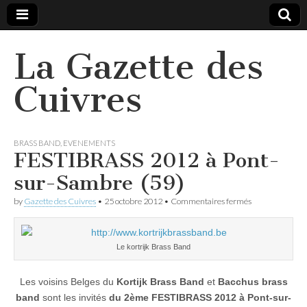
La Gazette des
Cuivres
BRASS BAND
,
EVENEMENTS
FESTIBRASS 2012 à Pont-
sur-Sambre (59)
sur
by
Gazette des Cuivres
•
25 octobre 2012
•
Commentaires fermés
FESTIBRASS
2012
à
Pont-
Le kortrijk Brass Band
sur-
Sambre
(59)
Les voisins Belges du
Kortijk Brass Band
et
Bacchus brass
band
sont les invités
du 2ème FESTIBRASS 2012 à Pont-sur-