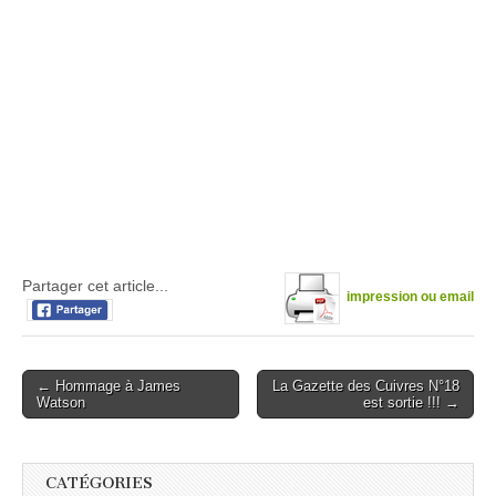
Partager cet article...
impression ou email
Post
← Hommage à James
La Gazette des Cuivres N°18
Watson
est sortie !!! →
navigation
CATÉGORIES