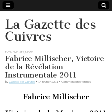
La Gazette des
Cuivres
EVENEMENTS
,
NEWS
Fabrice Millischer, Victoire
de la Révélation
Instrumentale 2011
sur
by
Gazette des Cuivres
•
14 février 2011
•
Commentaires fermés
Fabrice
Millischer,
Victoire
Fabrice Millischer
de
la
Révélation
Instrumentale