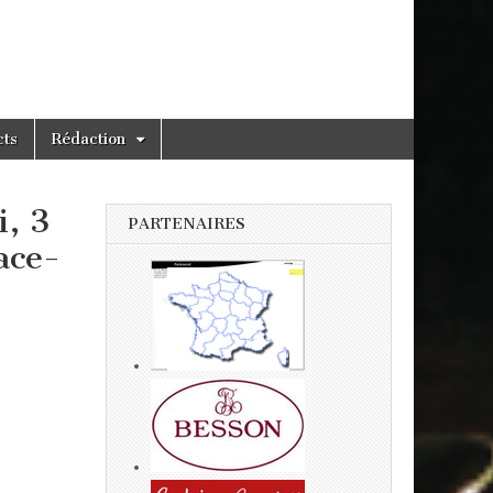
cts
Rédaction
i, 3
PARTENAIRES
ace-