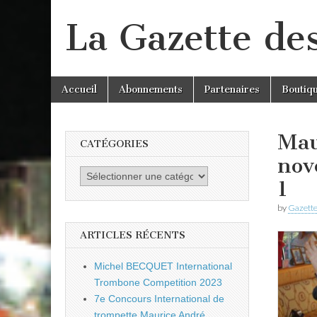
La Gazette de
Skip
Main
Accueil
Abonnements
Partenaires
Boutiq
to
menu
content
Mau
CATÉGORIES
nov
Catégories
1
by
Gazette
ARTICLES RÉCENTS
Michel BECQUET International
Trombone Competition 2023
7e Concours International de
trompette Maurice André