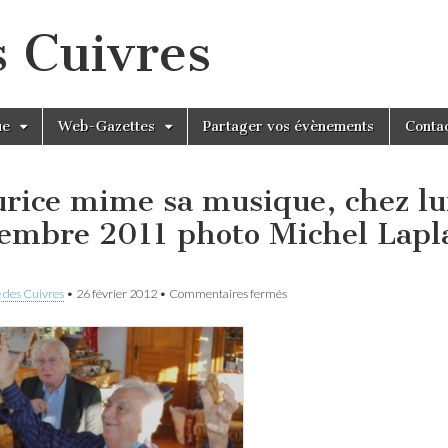
s Cuivres
ue
Web-Gazettes
Partager vos évènements
Conta
rice mime sa musique, chez lu
embre 2011 photo Michel Lapl
sur
 des Cuivres
•
26 février 2012
•
Commentaires fermés
Maurice
mime
sa
musique,
chez
lui,
3
novembre
2011