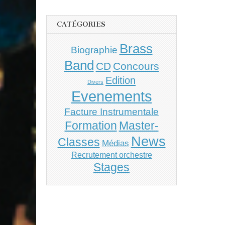
CATÉGORIES
Brass
Biographie
Band
CD
Concours
Edition
Divers
Evenements
Facture Instrumentale
Master-
Formation
News
Classes
Médias
Recrutement orchestre
Stages