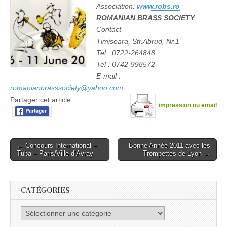
Association:
www.robs.ro
ROMANIAN BRASS SOCIETY
Contact
Timisoara, Str.Abrud, Nr.1
Tel : 0722-264848
Tel : 0742-998572
E-mail :
romanianbrasssociety@yahoo.com
Partager cet article...
impression ou email
Post
← Concours International –
Bonne Année 2011 avec les
Tuba – Paris/Ville d’Avray
Trompettes de Lyon →
navigation
CATÉGORIES
Catégories