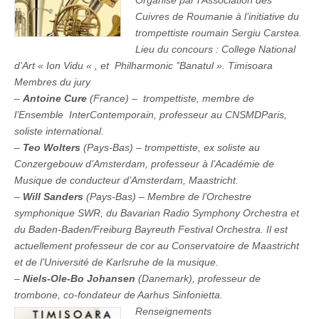
Organisé par l’Association des
Roumanie
Cuivres de Roumanie à l’initiative du
trompettiste roumain Sergiu Carstea.
Lieu du concours : College National
d’Art « Ion Vidu « , et Philharmonic ’’Banatul ». Timisoara
Membres du jury
–
Antoine Cure
(France) – trompettiste, membre de
l’Ensemble InterContemporain, professeur au CNSMDParis,
soliste international.
–
Teo Wolters
(Pays-Bas) – trompettiste, ex soliste au
Conzergebouw d’Amsterdam, professeur à l’Académie de
Musique de conducteur d’Amsterdam, Maastricht.
–
Will Sanders
(Pays-Bas) – Membre de l’Orchestre
symphonique SWR, du Bavarian Radio Symphony Orchestra et
du Baden-Baden/Freiburg Bayreuth Festival Orchestra. Il est
actuellement professeur de cor au Conservatoire de Maastricht
et de l’Université de Karlsruhe de la musique.
–
Niels-Ole-Bo Johansen
(Danemark), professeur de
trombone, co-fondateur de Aarhus Sinfonietta.
Renseignements