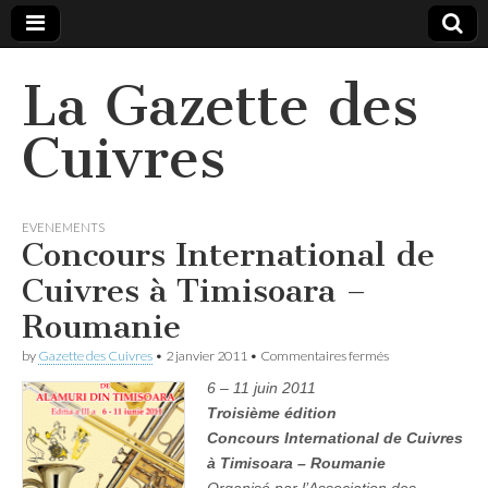
La Gazette des
Cuivres
EVENEMENTS
Concours International de
Cuivres à Timisoara –
Roumanie
sur
by
Gazette des Cuivres
•
2 janvier 2011
•
Commentaires fermés
Concours
6 – 11 juin 2011
International
de
Troisième édition
Cuivres
Concours International de Cuivres
à
Timisoara
à Timisoara – Roumanie
–