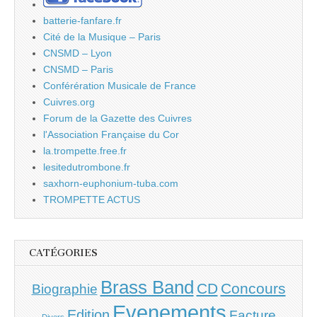
batterie-fanfare.fr
Cité de la Musique – Paris
CNSMD – Lyon
CNSMD – Paris
Conférération Musicale de France
Cuivres.org
Forum de la Gazette des Cuivres
l'Association Française du Cor
la.trompette.free.fr
lesitedutrombone.fr
saxhorn-euphonium-tuba.com
TROMPETTE ACTUS
CATÉGORIES
Brass Band
CD
Concours
Biographie
Evenements
Edition
Facture
Divers