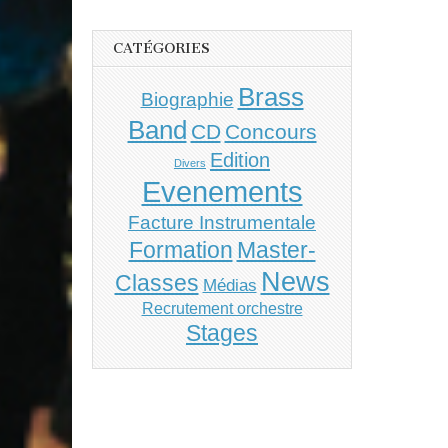
CATÉGORIES
Brass
Biographie
Band
CD
Concours
Edition
Divers
Evenements
Facture Instrumentale
Master-
Formation
News
Classes
Médias
Recrutement orchestre
Stages