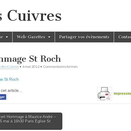
s Cuivres
ue
Web-Gazettes
Partager vos évènements
Conta
mage St Roch
sur
 des Cuivres
•
4 mai 2012
•
Commentaires fermés
Hommage
St
 St Roch
Roch
cet article...
impressio
ert Hommage à Maurice André –
5 mai à 16h30 Paris Eglise St
tion