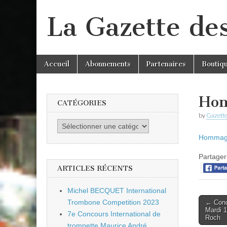
La Gazette de
Skip
Main
Accueil
Abonnements
Partenaires
Boutiq
to
menu
content
Hom
CATÉGORIES
by
Gazette
Catégories
Hommage
Partager 
ARTICLES RÉCENTS
Michel BECQUET International
Post
Trombone Competition 2023
← Conc
Mardi 1
naviga
7e Concours International de
Roch
trompette Maurice André