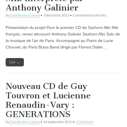
Anthony Galinier
sur
by
Gazette des Cuivres
•
3 décembre 2013
•
Commentaires fermés
Participez
au
Présentation du projet Pour le premier CD de Saxhorn Alto Mib
premier
CD
français, venez découvrir Anthony Galinier Saxhorn Alto Solo de
Français
la musique de l’air de Paris. Accompagné au Piano de Lucie
de
Saxhorn
Chouvel, du Paris Brass Band dirigé par Florent Didier…
Alto
Mib
interprété
Lire →
par
Anthony
Galinier
Nouveau CD de Guy
Touvron et Lucienne
Renaudin-Vary :
GENERATIONS
by
Gazette des Cuivres
•
16 septembre 2013
•
1 Comment