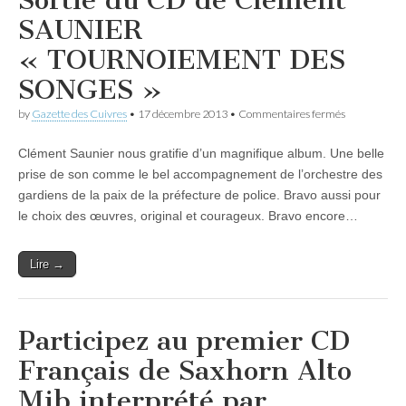
Sortie du CD de Clément
SAUNIER
« TOURNOIEMENT DES
SONGES »
sur
by
Gazette des Cuivres
•
17 décembre 2013
•
Commentaires fermés
Sortie
du
Clément Saunier nous gratifie d’un magnifique album. Une belle
CD
de
prise de son comme le bel accompagnement de l’orchestre des
Clément
gardiens de la paix de la préfecture de police. Bravo aussi pour
SAUNIER
« TOURNO
le choix des œuvres, original et courageux. Bravo encore…
DES
SONGES »
Lire →
Participez au premier CD
Français de Saxhorn Alto
Mib interprété par