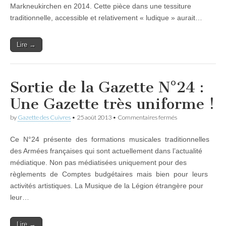
international
Markneukirchen en 2014. Cette pièce dans une tessiture
de
traditionnelle, accessible et relativement « ludique » aurait…
Markneukirc
en
2014
Lire →
Sortie de la Gazette N°24 :
Une Gazette très uniforme !
sur
by
Gazette des Cuivres
•
25 août 2013
•
Commentaires fermés
Sortie
de
Ce N°24 présente des formations musicales traditionnelles
la
Gazette
des Armées françaises qui sont actuellement dans l’actualité
N°24
médiatique. Non pas médiatisées uniquement pour des
:
Une
règlements de Comptes budgétaires mais bien pour leurs
Gazette
activités artistiques. La Musique de la Légion étrangère pour
très
leur…
uniforme
!
Lire →