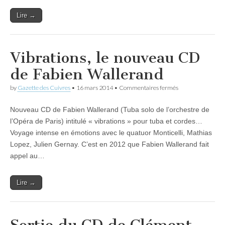
Lire →
Vibrations, le nouveau CD
de Fabien Wallerand
sur
by
Gazette des Cuivres
•
16 mars 2014
•
Commentaires fermés
Vibrations,
le
Nouveau CD de Fabien Wallerand (Tuba solo de l’orchestre de
nouveau
CD
l’Opéra de Paris) intitulé « vibrations » pour tuba et cordes…
de
Voyage intense en émotions avec le quatuor Monticelli, Mathias
Fabien
Wallerand
Lopez, Julien Gernay. C’est en 2012 que Fabien Wallerand fait
appel au…
Lire →