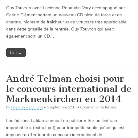
Guy Touvron avec Lucienne Renaudin-Vary accompagné par
Carine Clément sortent un nouveau CD plein de force et de
charme. Moment de fraicheur et de virtuosité très appréciable
dans cette grisaille de la rentrée. Guy Touvron qui avait
également sorti un CD…
Lire →
André Telman choisi pour
le concours international de
Markneukirchen en 2014
sur
by
Gazette des Cuivres
•
3 septembre 2013
•
Commentaires fermés
André
Telman
Les éditions Lafitan viennent de publier « Sur un itinéraire
choisi
pour
improbable » (extrait pdf) pour trompette seule, pièce qui est
le
imposée au 1er tour du concours international de
concours