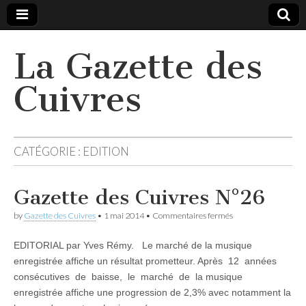
La Gazette des
Cuivres
CATÉGORIE :
EDITION
Gazette des Cuivres N°26
sur
by
Gazette des Cuivres
•
1 mai 2014
•
Commentaires fermés
Gazette
des
EDITORIAL par Yves Rémy. Le marché de la musique
Cuivres
N°26
enregistrée affiche un résultat prometteur. Après 12 années
consécutives de baisse, le marché de la musique
enregistrée affiche une progression de 2,3% avec notamment la