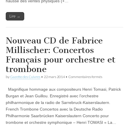
hausse des ventes physiques (+…
Lire →
Nouveau CD de Fabrice
Millischer: Concertos
Français pour orchestre et
trombone
sur
by
Gazette des Cuivres
•
22 mars 2014
•
Commentaires fermés
Nouveau
CD
Magnifique hommage aux compositeurs Henri Tomasi, Patrick
de
Fabrice
Burgan et Jean Guillou. Enregistré avec l’orchestre
Millischer:
philharmonique de la radio de Sarrebruck-Kaiserslautern.
Concertos
Français
French Trombone Concertos avec la Deutsche Radio
pour
Philharmonie Saarbrücken Kaiserslautern Concerto pour
orchestre
trombone et orchestre symphonique – Henri TOMASI « La…
et
trombone