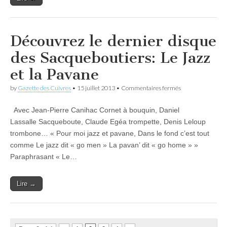
Découvrez le dernier disque
des Sacqueboutiers: Le Jazz
et la Pavane
sur
by
Gazette des Cuivres
•
15 juillet 2013
•
Commentaires fermés
Découvrez
le
Avec Jean-Pierre Canihac Cornet à bouquin, Daniel
dernier
disque
Lassalle Sacqueboute, Claude Egéa trompette, Denis Leloup
des
trombone… « Pour moi jazz et pavane, Dans le fond c’est tout
Sacqueboutiers:
Le
comme Le jazz dit « go men » La pavan’ dit « go home » »
Jazz
Paraphrasant « Le…
et
la
Pavane
Lire →