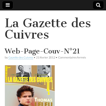
La Gazette des
Cuivres
Web-Page-Couv-N°21
sur
by
Gazette des Cuivres
•
21 février 2012
•
Commentaires fermés
Web-
Page-
Couv-
N°21