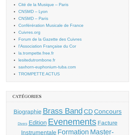
Cité de la Musique – Paris
CNSMD – Lyon
CNSMD – Paris
Conférération Musicale de France
Cuivres.org
Forum de la Gazette des Cuivres
l'Association Française du Cor
la.trompette.free.fr
lesitedutrombone.fr
saxhorn-euphonium-tuba.com
TROMPETTE ACTUS
CATÉGORIES
Brass Band
CD
Concours
Biographie
Evenements
Edition
Facture
Divers
Master-
Formation
Instrumentale