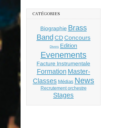
CATÉGORIES
Brass
Biographie
Band
CD
Concours
Edition
Divers
Evenements
Facture Instrumentale
Master-
Formation
News
Classes
Médias
Recrutement orchestre
Stages