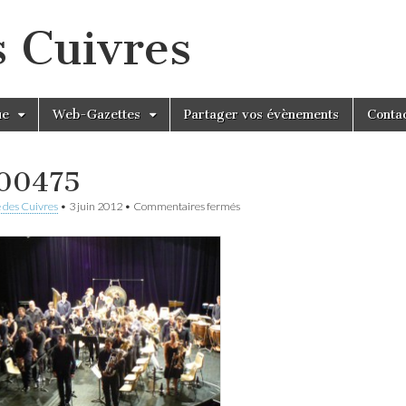
s Cuivres
ue
Web-Gazettes
Partager vos évènements
Conta
00475
sur
 des Cuivres
•
3 juin 2012
•
Commentaires fermés
P1100475