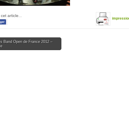
cet article...
impressio
s Band Open de France 2012 –
se
tion