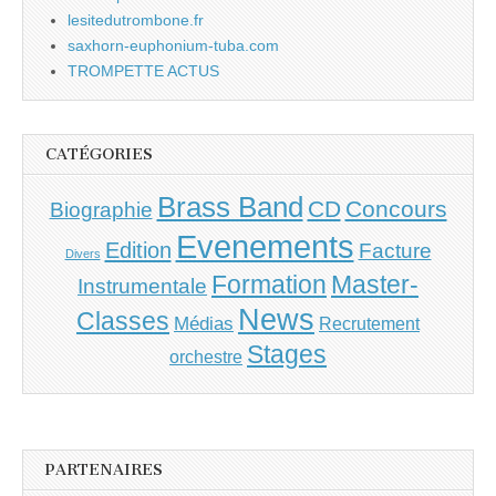
lesitedutrombone.fr
saxhorn-euphonium-tuba.com
TROMPETTE ACTUS
CATÉGORIES
Brass Band
CD
Concours
Biographie
Evenements
Edition
Facture
Divers
Master-
Formation
Instrumentale
News
Classes
Médias
Recrutement
Stages
orchestre
PARTENAIRES