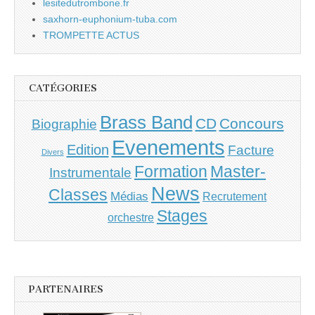
lesitedutrombone.fr
saxhorn-euphonium-tuba.com
TROMPETTE ACTUS
CATÉGORIES
Brass Band
CD
Concours
Biographie
Evenements
Edition
Facture
Divers
Master-
Formation
Instrumentale
News
Classes
Médias
Recrutement
Stages
orchestre
PARTENAIRES