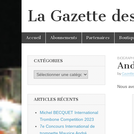
La Gazette de
Skip
Main
Accueil
Abonnements
Partenaires
Boutiq
to
menu
content
BIOGRAPH
CATÉGORIES
And
Catégories
by
Gazette
Nous avo
ARTICLES RÉCENTS
Michel BECQUET International
Trombone Competition 2023
7e Concours International de
trompette Maurice André