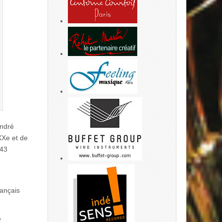
André
XXe et de
943
rançais
R