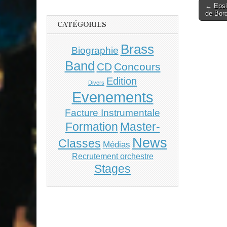
Post
← Epsi
de Bor
naviga
CATÉGORIES
Brass
Biographie
Band
CD
Concours
Edition
Divers
Evenements
Facture Instrumentale
Master-
Formation
News
Classes
Médias
Recrutement orchestre
Stages