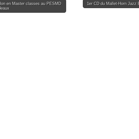
lon en Master classes au PESMD
1er CD du Mallet-Horn Jazz
deaux
tion