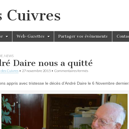
s Cuivres
ue
Web-Gazettes
Partager vos évènements
Conta
IE
,
NEWS
ré Daire nous a quitté
sur
 des Cuivres
•
27 novembre 2015
•
Commentaires fermés
André
Daire
ns appris avec tristesse le décès d’André Daire le 6 Novembre dernier
nous
a
quitté