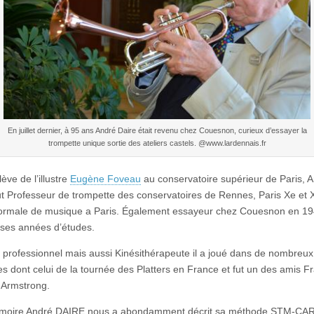
En juillet dernier, à 95 ans André Daire était revenu chez Couesnon, curieux d’essayer la
trompette unique sortie des ateliers castels. @www.lardennais.fr
ève de l’illustre
Eugène Foveau
au conservatoire supérieur de Paris, 
t Professeur de trompette des conservatoires de Rennes, Paris Xe et 
 normale de musique a Paris. Également essayeur chez Couesnon en 1
ses années d’études.
 professionnel mais aussi Kinésithérapeute il a joué dans de nombreux
es dont celui de la tournée des Platters en France et fut un des amis F
 Armstrong.
moire André DAIRE nous a abondamment décrit sa méthode STM-CA