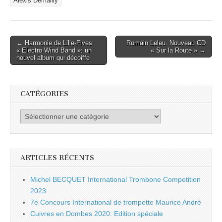
Alexis Demailly
Post
← Harmonie de Lille-Fives
Romain Leleu. Nouveau CD
« Electro Wind Band »: un
« Sur la Route » →
navigation
nouvel album qui décoiffe
CATÉGORIES
Catégories
ARTICLES RÉCENTS
Michel BECQUET International Trombone Competition
2023
7e Concours International de trompette Maurice André
Cuivres en Dombes 2020: Edition spéciale