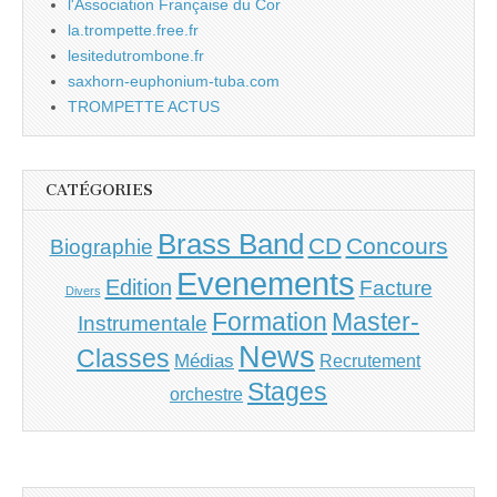
l'Association Française du Cor
la.trompette.free.fr
lesitedutrombone.fr
saxhorn-euphonium-tuba.com
TROMPETTE ACTUS
CATÉGORIES
Brass Band
CD
Concours
Biographie
Evenements
Edition
Facture
Divers
Master-
Formation
Instrumentale
News
Classes
Médias
Recrutement
Stages
orchestre