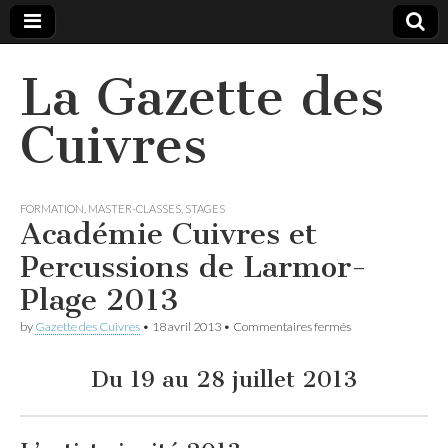
La Gazette des
Cuivres
FORMATION
,
MASTER-CLASSES
,
STAGES
Académie Cuivres et
Percussions de Larmor-
Plage 2013
sur
by
Gazette des Cuivres
•
18 avril 2013
•
Commentaires fermés
Académie
Cuivres
et
Du 19 au 28 juillet 2013
Percussions
de
Larmor-
Plage