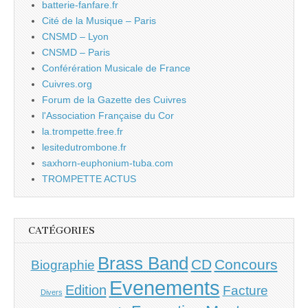
batterie-fanfare.fr
Cité de la Musique – Paris
CNSMD – Lyon
CNSMD – Paris
Conférération Musicale de France
Cuivres.org
Forum de la Gazette des Cuivres
l'Association Française du Cor
la.trompette.free.fr
lesitedutrombone.fr
saxhorn-euphonium-tuba.com
TROMPETTE ACTUS
CATÉGORIES
Brass Band
CD
Concours
Biographie
Evenements
Edition
Facture
Divers