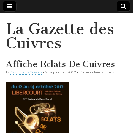
La Gazette des
Cuivres
Affiche Eclats De Cuivres
sur
by
Gazette des Cuivres
•
25 septembre 2012
•
Commentaires fermés
Affiche
Eclats
De
Cuivres