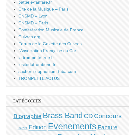
batterie-fanfare.fr
Cité de la Musique – Paris
CNSMD – Lyon
CNSMD – Paris
Conférération Musicale de France
Cuivres.org
Forum de la Gazette des Cuivres
l'Association Française du Cor
la.trompette.free.fr
lesitedutrombone.fr
saxhorn-euphonium-tuba.com
TROMPETTE ACTUS
CATÉGORIES
Brass Band
CD
Concours
Biographie
Evenements
Edition
Facture
Divers