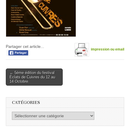
Partager cet article...
impression ou email
Post
← 5ème édition du festival
Éclats de Cuivres du 12 au
navigation
14 Octobre.
CATÉGORIES
Catégories