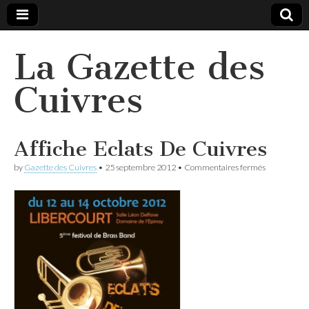
La Gazette des
Cuivres
Affiche Eclats De Cuivres
sur
by
Gazette des Cuivres
•
25 septembre 2012
•
Commentaires fermés
Affiche
Eclats
De
Cuivres