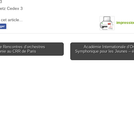
3
etz Cedex 3
cet article...
impressio
 Rencontres d’orchestres
Académie Internationale d’O
onie au CRR de Paris
Symphonique pour les Jeunes – é
tion