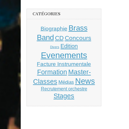
CATÉGORIES
Brass
Biographie
Band
CD
Concours
Edition
Divers
Evenements
Facture Instrumentale
Master-
Formation
News
Classes
Médias
Recrutement orchestre
Stages