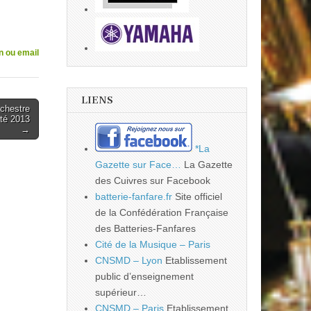
n ou email
LIENS
rchestre
té 2013
→
*La
Gazette sur Face…
La Gazette
des Cuivres sur Facebook
batterie-fanfare.fr
Site officiel
de la Confédération Française
des Batteries-Fanfares
Cité de la Musique – Paris
CNSMD – Lyon
Etablissement
public d’enseignement
supérieur…
CNSMD – Paris
Etablissement