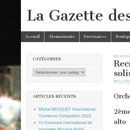
La Gazette de
Skip
Main
Accueil
Abonnements
Partenaires
Boutiq
to
menu
content
RECRUTE
CATÉGORIES
Rec
sol
Catégories
by
Gazette
Orche
ARTICLES RÉCENTS
Michel BECQUET International
2ème
Trombone Competition 2023
alto
7e Concours International de
trompette Maurice André