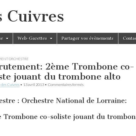
s Cuivres
ue
Web-Gazettes
Partager vos évènements
Conta
MENT ORCHESTRE
rutement: 2ème Trombone co-
iste jouant du trombone alto
sur
 des Cuivres
•
13 avril 2013
•
Commentaires fermés
Recrutement:
2ème
Trombone
stre : Orchestre National de Lorraine:
co-
soliste
jouant
 Trombone co-soliste jouant du trombon
du
trombone
alto