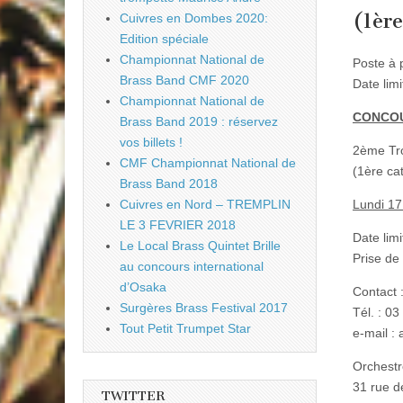
(1ère
Cuivres en Dombes 2020:
Edition spéciale
Championnat National de
Poste à 
Brass Band CMF 2020
Date lim
Championnat National de
CONCO
Brass Band 2019 : réservez
vos billets !
2ème Tro
CMF Championnat National de
(1ère ca
Brass Band 2018
Lundi 17
Cuivres en Nord – TREMPLIN
LE 3 FEVRIER 2018
Date limi
Le Local Brass Quintet Brille
Prise de
au concours international
d’Osaka
Contact 
Surgères Brass Festival 2017
Tél. : 0
Tout Petit Trumpet Star
e-mail :
Orchestr
31 rue d
TWITTER