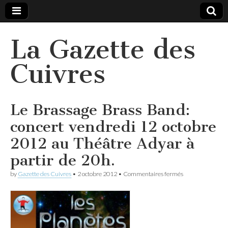
La Gazette des
Cuivres
Le Brassage Brass Band:
concert vendredi 12 octobre
2012 au Théâtre Adyar à
partir de 20h.
sur
by
Gazette des Cuivres
•
2 octobre 2012
•
Commentaires fermés
Le
Brassage
Brass
Band:
concert
vendredi